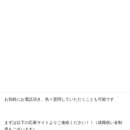
募集しております！！
もし興味がございましたら、まずは見学だけでも構いません
「訪問看護・リハビリは初めてなんだけど・・・」と心配されて
る方でも大丈夫です
下記フォームよりご応募頂き希望される方には、入職前の社内見
学や全スタッフとの顔合わせができ、
同行訪問に行くことでステーションの雰囲気や人間関係、仕事内
容を見たうえで、入職を検討していただくことも可能です
お気軽にお電話頂き、色々質問していただくことも可能です
まずは以下の応募サイトよりご連絡ください！！（就職祝い金制
度もございます）