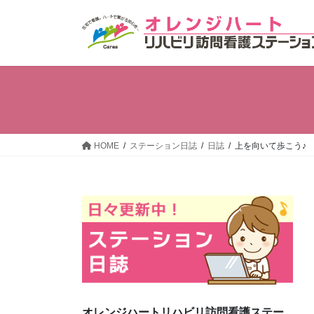
コ
ナ
ン
ビ
テ
ゲ
ン
ー
ツ
シ
へ
ョ
ス
ン
キ
に
ッ
移
HOME
ステーション日誌
日誌
上を向いて歩こう♪
プ
動
オレンジハートリハビリ訪問看護ステー